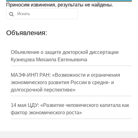
Сотрудники
Приносим извинения, результаты не найдены.
Отчетность
Объявления:
Противодействие коррупции
Материалы для СМИ
Объявление о защите докторской диссертации
Кузнецова Михаила Евгеньевича
Публикации
МАЭФ-ИНП РАН: «Возможности и ограничения
Научная жизнь
экономического развития России в средне- и
долгосрочной перспективе»
Издания
Проблемы прогнозирования
14 мая ЦДУ: «Развитие человеческого капитала как
фактор экономического роста»
О журнале
Номера журналов