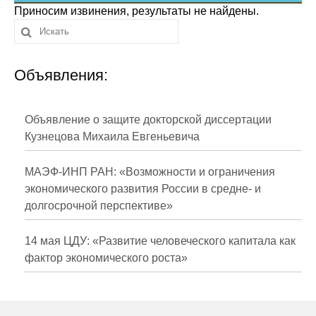
Сотрудники
Приносим извинения, результаты не найдены.
Отчетность
Объявления:
Противодействие коррупции
Материалы для СМИ
Объявление о защите докторской диссертации
Кузнецова Михаила Евгеньевича
Публикации
МАЭФ-ИНП РАН: «Возможности и ограничения
Научная жизнь
экономического развития России в средне- и
долгосрочной перспективе»
Издания
Проблемы прогнозирования
14 мая ЦДУ: «Развитие человеческого капитала как
фактор экономического роста»
О журнале
Номера журналов