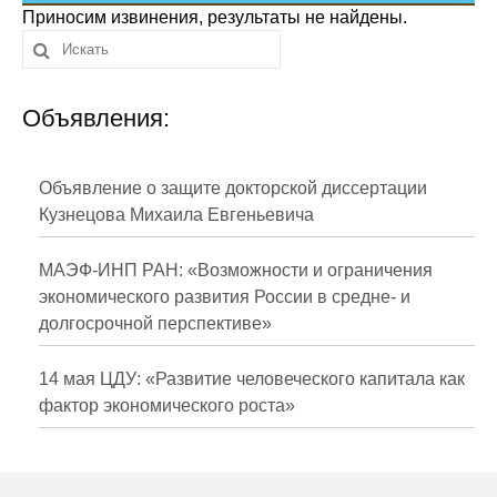
Сотрудники
Приносим извинения, результаты не найдены.
Отчетность
Объявления:
Противодействие коррупции
Материалы для СМИ
Объявление о защите докторской диссертации
Кузнецова Михаила Евгеньевича
Публикации
МАЭФ-ИНП РАН: «Возможности и ограничения
Научная жизнь
экономического развития России в средне- и
долгосрочной перспективе»
Издания
Проблемы прогнозирования
14 мая ЦДУ: «Развитие человеческого капитала как
фактор экономического роста»
О журнале
Номера журналов