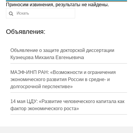
Сотрудники
Приносим извинения, результаты не найдены.
Отчетность
Объявления:
Противодействие коррупции
Материалы для СМИ
Объявление о защите докторской диссертации
Кузнецова Михаила Евгеньевича
Публикации
МАЭФ-ИНП РАН: «Возможности и ограничения
Научная жизнь
экономического развития России в средне- и
долгосрочной перспективе»
Издания
Проблемы прогнозирования
14 мая ЦДУ: «Развитие человеческого капитала как
фактор экономического роста»
О журнале
Номера журналов