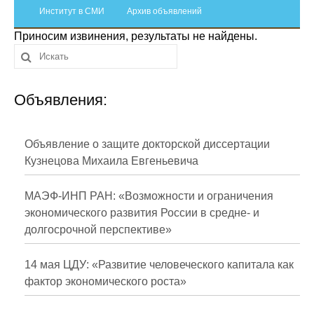
Сотрудники
Институт в СМИ
Архив объявлений
Приносим извинения, результаты не найдены.
Отчетность
Противодействие коррупции
Объявления:
Материалы для СМИ
Публикации
Объявление о защите докторской диссертации
Кузнецова Михаила Евгеньевича
Научная жизнь
МАЭФ-ИНП РАН: «Возможности и ограничения
Издания
экономического развития России в средне- и
долгосрочной перспективе»
Проблемы прогнозирования
О журнале
14 мая ЦДУ: «Развитие человеческого капитала как
фактор экономического роста»
Номера журналов