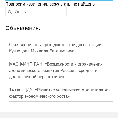
Сотрудники
Приносим извинения, результаты не найдены.
Отчетность
Объявления:
Противодействие коррупции
Материалы для СМИ
Объявление о защите докторской диссертации
Кузнецова Михаила Евгеньевича
Публикации
МАЭФ-ИНП РАН: «Возможности и ограничения
Научная жизнь
экономического развития России в средне- и
долгосрочной перспективе»
Издания
Проблемы прогнозирования
14 мая ЦДУ: «Развитие человеческого капитала как
фактор экономического роста»
О журнале
Номера журналов