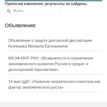
Сотрудники
Приносим извинения, результаты не найдены.
Отчетность
Объявления:
Противодействие коррупции
Материалы для СМИ
Объявление о защите докторской диссертации
Кузнецова Михаила Евгеньевича
Публикации
МАЭФ-ИНП РАН: «Возможности и ограничения
Научная жизнь
экономического развития России в средне- и
долгосрочной перспективе»
Издания
Проблемы прогнозирования
14 мая ЦДУ: «Развитие человеческого капитала как
фактор экономического роста»
О журнале
Номера журналов