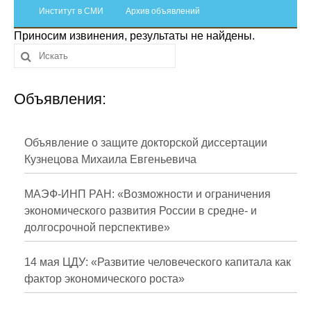
Сотрудники
Институт в СМИ
Архив объявлений
Приносим извинения, результаты не найдены.
Отчетность
Противодействие коррупции
Объявления:
Материалы для СМИ
Публикации
Объявление о защите докторской диссертации
Кузнецова Михаила Евгеньевича
Научная жизнь
МАЭФ-ИНП РАН: «Возможности и ограничения
Издания
экономического развития России в средне- и
долгосрочной перспективе»
Проблемы прогнозирования
О журнале
14 мая ЦДУ: «Развитие человеческого капитала как
фактор экономического роста»
Номера журналов