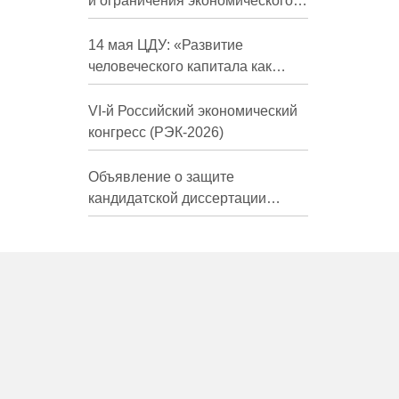
и ограничения экономического
развития России в средне- и
долгосрочной перспективе»
14 мая ЦДУ: «Развитие
человеческого капитала как
фактор экономического роста»
VI-й Российский экономический
конгресс (РЭК-2026)
Объявление о защите
кандидатской диссертации
Трындиной Николь Сергеевны