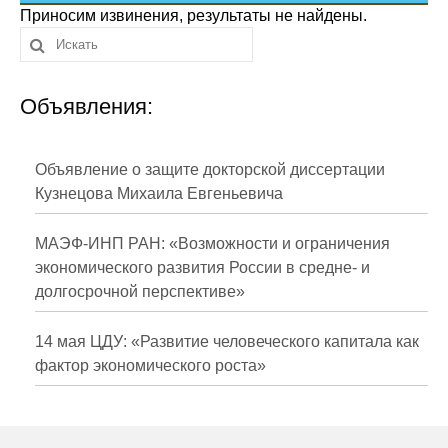
Сотрудники
Приносим извинения, результаты не найдены.
Отчетность
Объявления:
Противодействие коррупции
Материалы для СМИ
Объявление о защите докторской диссертации
Кузнецова Михаила Евгеньевича
Публикации
МАЭФ-ИНП РАН: «Возможности и ограничения
Научная жизнь
экономического развития России в средне- и
долгосрочной перспективе»
Издания
Проблемы прогнозирования
14 мая ЦДУ: «Развитие человеческого капитала как
фактор экономического роста»
О журнале
Номера журналов