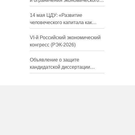
и ограничения экономического
развития России в средне- и
долгосрочной перспективе»
14 мая ЦДУ: «Развитие
человеческого капитала как
фактор экономического роста»
VI-й Российский экономический
конгресс (РЭК-2026)
Объявление о защите
кандидатской диссертации
Трындиной Николь Сергеевны