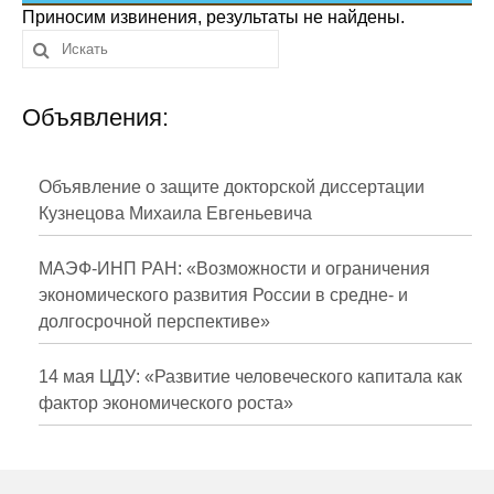
Сотрудники
Приносим извинения, результаты не найдены.
Отчетность
Объявления:
Противодействие коррупции
Материалы для СМИ
Объявление о защите докторской диссертации
Кузнецова Михаила Евгеньевича
Публикации
МАЭФ-ИНП РАН: «Возможности и ограничения
Научная жизнь
экономического развития России в средне- и
долгосрочной перспективе»
Издания
Проблемы прогнозирования
14 мая ЦДУ: «Развитие человеческого капитала как
фактор экономического роста»
О журнале
Номера журналов