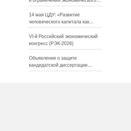
и ограничения экономического
развития России в средне- и
долгосрочной перспективе»
14 мая ЦДУ: «Развитие
человеческого капитала как
фактор экономического роста»
VI-й Российский экономический
конгресс (РЭК-2026)
Объявление о защите
кандидатской диссертации
Трындиной Николь Сергеевны