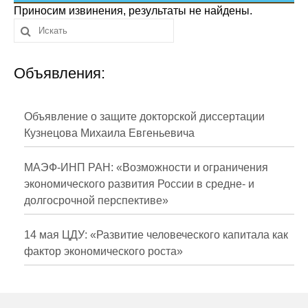
Сотрудники
Приносим извинения, результаты не найдены.
Отчетность
Объявления:
Противодействие коррупции
Материалы для СМИ
Объявление о защите докторской диссертации
Кузнецова Михаила Евгеньевича
Публикации
МАЭФ-ИНП РАН: «Возможности и ограничения
Научная жизнь
экономического развития России в средне- и
долгосрочной перспективе»
Издания
Проблемы прогнозирования
14 мая ЦДУ: «Развитие человеческого капитала как
фактор экономического роста»
О журнале
Номера журналов