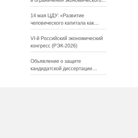
и ограничения экономического
развития России в средне- и
долгосрочной перспективе»
14 мая ЦДУ: «Развитие
человеческого капитала как
фактор экономического роста»
VI-й Российский экономический
конгресс (РЭК-2026)
Объявление о защите
кандидатской диссертации
Трындиной Николь Сергеевны