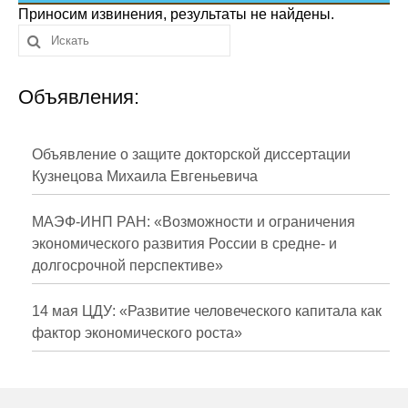
Сотрудники
Приносим извинения, результаты не найдены.
Отчетность
Объявления:
Противодействие коррупции
Материалы для СМИ
Объявление о защите докторской диссертации
Кузнецова Михаила Евгеньевича
Публикации
МАЭФ-ИНП РАН: «Возможности и ограничения
Научная жизнь
экономического развития России в средне- и
долгосрочной перспективе»
Издания
Проблемы прогнозирования
14 мая ЦДУ: «Развитие человеческого капитала как
фактор экономического роста»
О журнале
Номера журналов