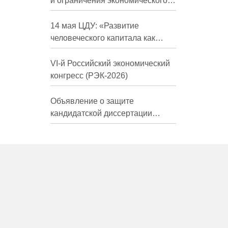
и ограничения экономического
развития России в средне- и
долгосрочной перспективе»
14 мая ЦДУ: «Развитие
человеческого капитала как
фактор экономического роста»
VI-й Российский экономический
конгресс (РЭК-2026)
Объявление о защите
кандидатской диссертации
Трындиной Николь Сергеевны