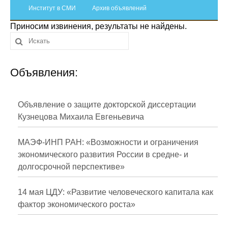
Сотрудники
Институт в СМИ
Архив объявлений
Приносим извинения, результаты не найдены.
Отчетность
Противодействие коррупции
Объявления:
Материалы для СМИ
Публикации
Объявление о защите докторской диссертации
Кузнецова Михаила Евгеньевича
Научная жизнь
МАЭФ-ИНП РАН: «Возможности и ограничения
Издания
экономического развития России в средне- и
долгосрочной перспективе»
Проблемы прогнозирования
О журнале
14 мая ЦДУ: «Развитие человеческого капитала как
фактор экономического роста»
Номера журналов