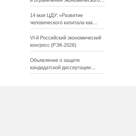
и ограничения экономического
развития России в средне- и
долгосрочной перспективе»
14 мая ЦДУ: «Развитие
человеческого капитала как
фактор экономического роста»
VI-й Российский экономический
конгресс (РЭК-2026)
Объявление о защите
кандидатской диссертации
Трындиной Николь Сергеевны