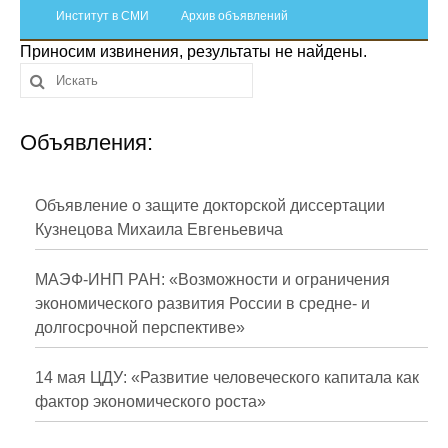
Сотрудники
Институт в СМИ
Архив объявлений
Приносим извинения, результаты не найдены.
Отчетность
Противодействие коррупции
Объявления:
Материалы для СМИ
Публикации
Объявление о защите докторской диссертации
Кузнецова Михаила Евгеньевича
Научная жизнь
МАЭФ-ИНП РАН: «Возможности и ограничения
Издания
экономического развития России в средне- и
долгосрочной перспективе»
Проблемы прогнозирования
О журнале
14 мая ЦДУ: «Развитие человеческого капитала как
фактор экономического роста»
Номера журналов