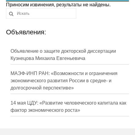
Сотрудники
Приносим извинения, результаты не найдены.
Отчетность
Объявления:
Противодействие коррупции
Материалы для СМИ
Объявление о защите докторской диссертации
Кузнецова Михаила Евгеньевича
Публикации
МАЭФ-ИНП РАН: «Возможности и ограничения
Научная жизнь
экономического развития России в средне- и
долгосрочной перспективе»
Издания
Проблемы прогнозирования
14 мая ЦДУ: «Развитие человеческого капитала как
фактор экономического роста»
О журнале
Номера журналов