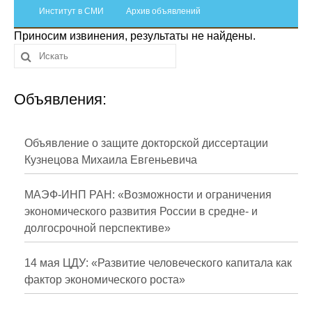
Сотрудники
Институт в СМИ
Архив объявлений
Приносим извинения, результаты не найдены.
Отчетность
Противодействие коррупции
Объявления:
Материалы для СМИ
Публикации
Объявление о защите докторской диссертации
Кузнецова Михаила Евгеньевича
Научная жизнь
МАЭФ-ИНП РАН: «Возможности и ограничения
Издания
экономического развития России в средне- и
долгосрочной перспективе»
Проблемы прогнозирования
О журнале
14 мая ЦДУ: «Развитие человеческого капитала как
фактор экономического роста»
Номера журналов