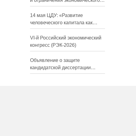
и ограничения экономического
развития России в средне- и
долгосрочной перспективе»
14 мая ЦДУ: «Развитие
человеческого капитала как
фактор экономического роста»
VI-й Российский экономический
конгресс (РЭК-2026)
Объявление о защите
кандидатской диссертации
Трындиной Николь Сергеевны