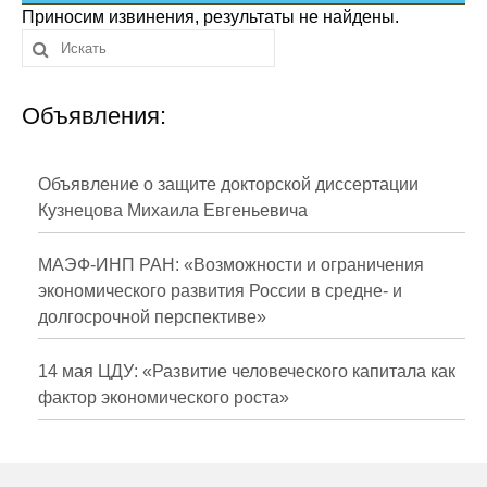
Сотрудники
Приносим извинения, результаты не найдены.
Отчетность
Объявления:
Противодействие коррупции
Материалы для СМИ
Объявление о защите докторской диссертации
Кузнецова Михаила Евгеньевича
Публикации
МАЭФ-ИНП РАН: «Возможности и ограничения
Научная жизнь
экономического развития России в средне- и
долгосрочной перспективе»
Издания
Проблемы прогнозирования
14 мая ЦДУ: «Развитие человеческого капитала как
фактор экономического роста»
О журнале
Номера журналов