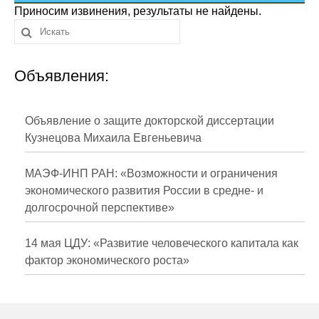
Сотрудники
Приносим извинения, результаты не найдены.
Отчетность
Объявления:
Противодействие коррупции
Материалы для СМИ
Объявление о защите докторской диссертации
Кузнецова Михаила Евгеньевича
Публикации
МАЭФ-ИНП РАН: «Возможности и ограничения
Научная жизнь
экономического развития России в средне- и
долгосрочной перспективе»
Издания
Проблемы прогнозирования
14 мая ЦДУ: «Развитие человеческого капитала как
фактор экономического роста»
О журнале
Номера журналов