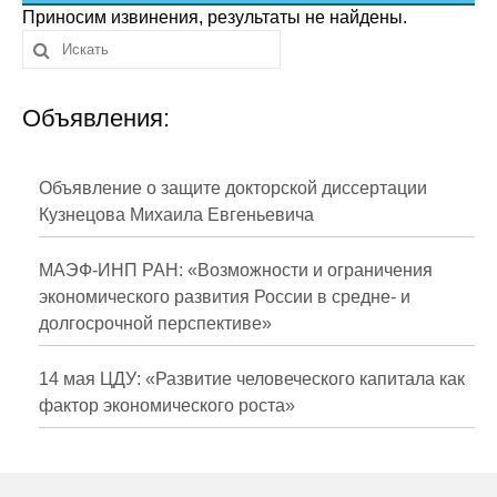
Сотрудники
Приносим извинения, результаты не найдены.
Отчетность
Объявления:
Противодействие коррупции
Материалы для СМИ
Объявление о защите докторской диссертации
Кузнецова Михаила Евгеньевича
Публикации
МАЭФ-ИНП РАН: «Возможности и ограничения
Научная жизнь
экономического развития России в средне- и
долгосрочной перспективе»
Издания
Проблемы прогнозирования
14 мая ЦДУ: «Развитие человеческого капитала как
фактор экономического роста»
О журнале
Номера журналов