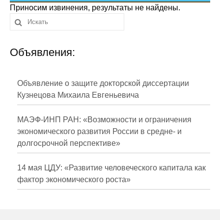
Сотрудники
Приносим извинения, результаты не найдены.
Отчетность
Объявления:
Противодействие коррупции
Материалы для СМИ
Объявление о защите докторской диссертации
Кузнецова Михаила Евгеньевича
Публикации
МАЭФ-ИНП РАН: «Возможности и ограничения
Научная жизнь
экономического развития России в средне- и
долгосрочной перспективе»
Издания
Проблемы прогнозирования
14 мая ЦДУ: «Развитие человеческого капитала как
фактор экономического роста»
О журнале
Номера журналов