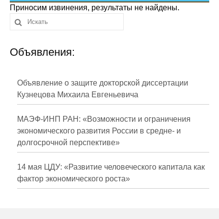
Сотрудники
Приносим извинения, результаты не найдены.
Отчетность
Объявления:
Противодействие коррупции
Материалы для СМИ
Объявление о защите докторской диссертации
Кузнецова Михаила Евгеньевича
Публикации
МАЭФ-ИНП РАН: «Возможности и ограничения
Научная жизнь
экономического развития России в средне- и
долгосрочной перспективе»
Издания
Проблемы прогнозирования
14 мая ЦДУ: «Развитие человеческого капитала как
фактор экономического роста»
О журнале
Номера журналов