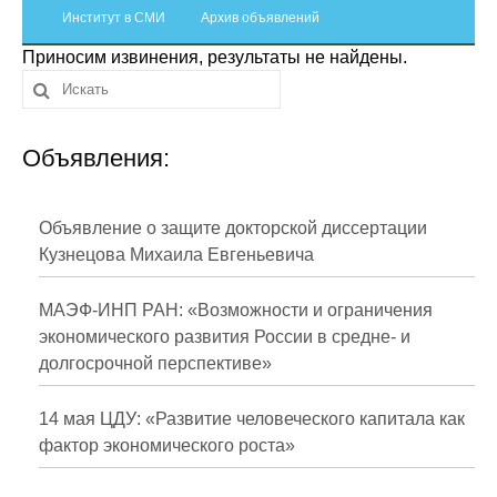
Сотрудники
Институт в СМИ
Архив объявлений
Приносим извинения, результаты не найдены.
Отчетность
Противодействие коррупции
Объявления:
Материалы для СМИ
Публикации
Объявление о защите докторской диссертации
Кузнецова Михаила Евгеньевича
Научная жизнь
МАЭФ-ИНП РАН: «Возможности и ограничения
Издания
экономического развития России в средне- и
долгосрочной перспективе»
Проблемы прогнозирования
О журнале
14 мая ЦДУ: «Развитие человеческого капитала как
фактор экономического роста»
Номера журналов