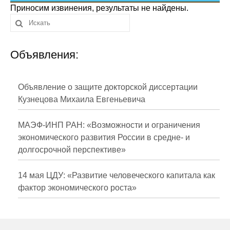
Сотрудники
Приносим извинения, результаты не найдены.
Отчетность
Объявления:
Противодействие коррупции
Материалы для СМИ
Объявление о защите докторской диссертации
Кузнецова Михаила Евгеньевича
Публикации
МАЭФ-ИНП РАН: «Возможности и ограничения
Научная жизнь
экономического развития России в средне- и
долгосрочной перспективе»
Издания
Проблемы прогнозирования
14 мая ЦДУ: «Развитие человеческого капитала как
фактор экономического роста»
О журнале
Номера журналов