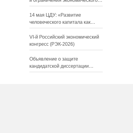
и ограничения экономического
развития России в средне- и
долгосрочной перспективе»
14 мая ЦДУ: «Развитие
человеческого капитала как
фактор экономического роста»
VI-й Российский экономический
конгресс (РЭК-2026)
Объявление о защите
кандидатской диссертации
Трындиной Николь Сергеевны