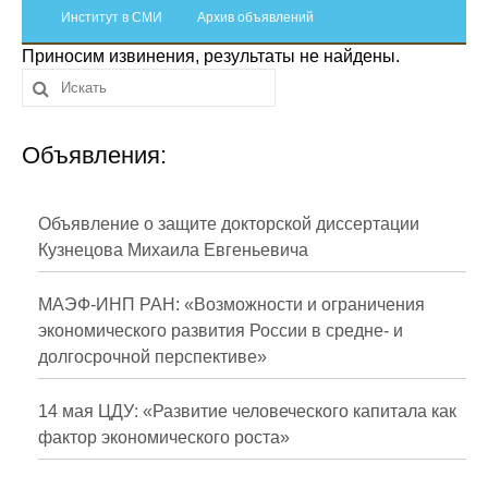
Сотрудники
Институт в СМИ
Архив объявлений
Приносим извинения, результаты не найдены.
Отчетность
Противодействие коррупции
Объявления:
Материалы для СМИ
Публикации
Объявление о защите докторской диссертации
Кузнецова Михаила Евгеньевича
Научная жизнь
МАЭФ-ИНП РАН: «Возможности и ограничения
Издания
экономического развития России в средне- и
долгосрочной перспективе»
Проблемы прогнозирования
О журнале
14 мая ЦДУ: «Развитие человеческого капитала как
фактор экономического роста»
Номера журналов