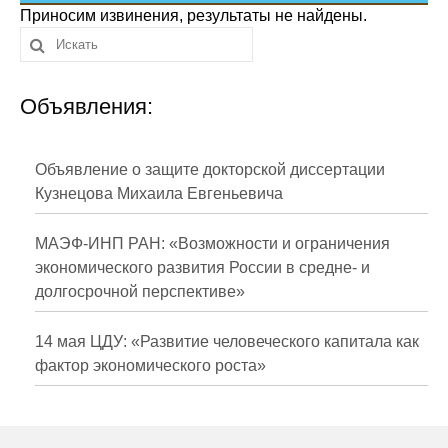
Сотрудники
Приносим извинения, результаты не найдены.
Отчетность
Объявления:
Противодействие коррупции
Материалы для СМИ
Объявление о защите докторской диссертации
Кузнецова Михаила Евгеньевича
Публикации
МАЭФ-ИНП РАН: «Возможности и ограничения
Научная жизнь
экономического развития России в средне- и
долгосрочной перспективе»
Издания
Проблемы прогнозирования
14 мая ЦДУ: «Развитие человеческого капитала как
фактор экономического роста»
О журнале
Номера журналов