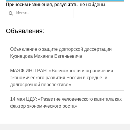
Сотрудники
Приносим извинения, результаты не найдены.
Отчетность
Объявления:
Противодействие коррупции
Материалы для СМИ
Объявление о защите докторской диссертации
Кузнецова Михаила Евгеньевича
Публикации
МАЭФ-ИНП РАН: «Возможности и ограничения
Научная жизнь
экономического развития России в средне- и
долгосрочной перспективе»
Издания
Проблемы прогнозирования
14 мая ЦДУ: «Развитие человеческого капитала как
фактор экономического роста»
О журнале
Номера журналов