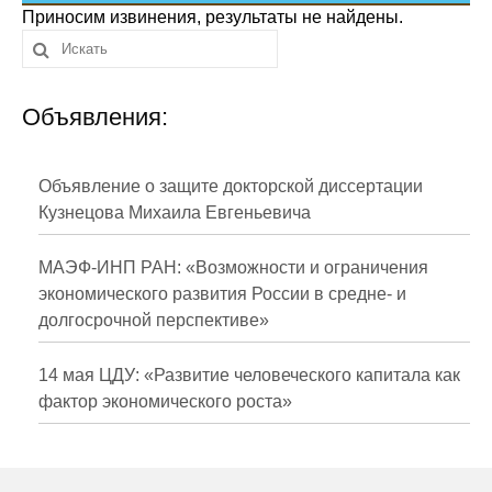
Сотрудники
Приносим извинения, результаты не найдены.
Отчетность
Объявления:
Противодействие коррупции
Материалы для СМИ
Объявление о защите докторской диссертации
Кузнецова Михаила Евгеньевича
Публикации
МАЭФ-ИНП РАН: «Возможности и ограничения
Научная жизнь
экономического развития России в средне- и
долгосрочной перспективе»
Издания
Проблемы прогнозирования
14 мая ЦДУ: «Развитие человеческого капитала как
фактор экономического роста»
О журнале
Номера журналов