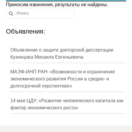
Сотрудники
Приносим извинения, результаты не найдены.
Отчетность
Объявления:
Противодействие коррупции
Материалы для СМИ
Объявление о защите докторской диссертации
Кузнецова Михаила Евгеньевича
Публикации
МАЭФ-ИНП РАН: «Возможности и ограничения
Научная жизнь
экономического развития России в средне- и
долгосрочной перспективе»
Издания
Проблемы прогнозирования
14 мая ЦДУ: «Развитие человеческого капитала как
фактор экономического роста»
О журнале
Номера журналов