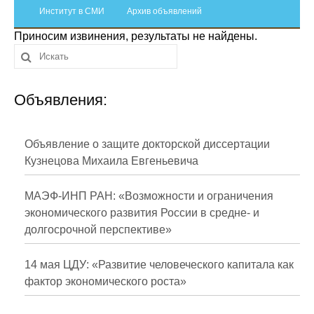
Сотрудники
Институт в СМИ
Архив объявлений
Приносим извинения, результаты не найдены.
Отчетность
Противодействие коррупции
Объявления:
Материалы для СМИ
Публикации
Объявление о защите докторской диссертации
Кузнецова Михаила Евгеньевича
Научная жизнь
МАЭФ-ИНП РАН: «Возможности и ограничения
Издания
экономического развития России в средне- и
долгосрочной перспективе»
Проблемы прогнозирования
О журнале
14 мая ЦДУ: «Развитие человеческого капитала как
фактор экономического роста»
Номера журналов