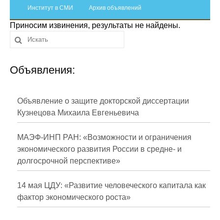
Сотрудники
Институт в СМИ
Архив объявлений
Приносим извинения, результаты не найдены.
Отчетность
Противодействие коррупции
Объявления:
Материалы для СМИ
Публикации
Объявление о защите докторской диссертации
Кузнецова Михаила Евгеньевича
Научная жизнь
МАЭФ-ИНП РАН: «Возможности и ограничения
Издания
экономического развития России в средне- и
долгосрочной перспективе»
Проблемы прогнозирования
О журнале
14 мая ЦДУ: «Развитие человеческого капитала как
фактор экономического роста»
Номера журналов