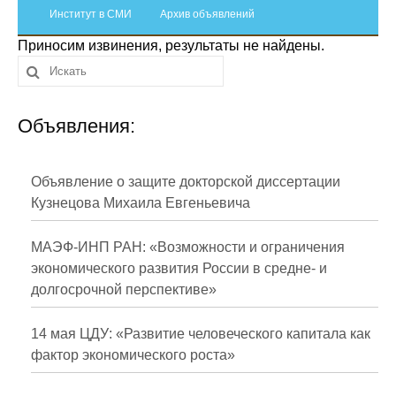
Сотрудники
Институт в СМИ
Архив объявлений
Приносим извинения, результаты не найдены.
Отчетность
Противодействие коррупции
Объявления:
Материалы для СМИ
Публикации
Объявление о защите докторской диссертации
Кузнецова Михаила Евгеньевича
Научная жизнь
МАЭФ-ИНП РАН: «Возможности и ограничения
Издания
экономического развития России в средне- и
долгосрочной перспективе»
Проблемы прогнозирования
О журнале
14 мая ЦДУ: «Развитие человеческого капитала как
фактор экономического роста»
Номера журналов