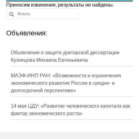
Сотрудники
Приносим извинения, результаты не найдены.
Отчетность
Объявления:
Противодействие коррупции
Материалы для СМИ
Объявление о защите докторской диссертации
Кузнецова Михаила Евгеньевича
Публикации
МАЭФ-ИНП РАН: «Возможности и ограничения
Научная жизнь
экономического развития России в средне- и
долгосрочной перспективе»
Издания
Проблемы прогнозирования
14 мая ЦДУ: «Развитие человеческого капитала как
фактор экономического роста»
О журнале
Номера журналов