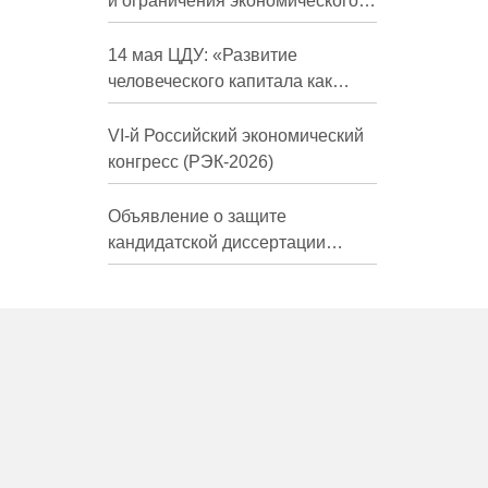
и ограничения экономического
развития России в средне- и
долгосрочной перспективе»
14 мая ЦДУ: «Развитие
человеческого капитала как
фактор экономического роста»
VI-й Российский экономический
конгресс (РЭК-2026)
Объявление о защите
кандидатской диссертации
Трындиной Николь Сергеевны