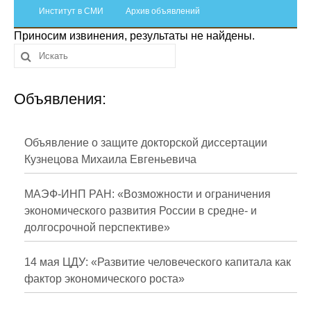
Сотрудники
Институт в СМИ
Архив объявлений
Приносим извинения, результаты не найдены.
Отчетность
Противодействие коррупции
Объявления:
Материалы для СМИ
Публикации
Объявление о защите докторской диссертации
Кузнецова Михаила Евгеньевича
Научная жизнь
МАЭФ-ИНП РАН: «Возможности и ограничения
Издания
экономического развития России в средне- и
долгосрочной перспективе»
Проблемы прогнозирования
О журнале
14 мая ЦДУ: «Развитие человеческого капитала как
фактор экономического роста»
Номера журналов