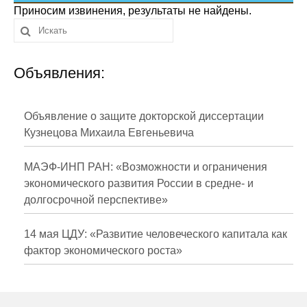
Сотрудники
Приносим извинения, результаты не найдены.
Отчетность
Объявления:
Противодействие коррупции
Материалы для СМИ
Объявление о защите докторской диссертации
Кузнецова Михаила Евгеньевича
Публикации
МАЭФ-ИНП РАН: «Возможности и ограничения
Научная жизнь
экономического развития России в средне- и
долгосрочной перспективе»
Издания
Проблемы прогнозирования
14 мая ЦДУ: «Развитие человеческого капитала как
фактор экономического роста»
О журнале
Номера журналов