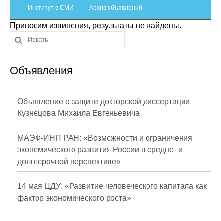
Сотрудники
Институт в СМИ
Архив объявлений
Приносим извинения, результаты не найдены.
Отчетность
Противодействие коррупции
Объявления:
Материалы для СМИ
Публикации
Объявление о защите докторской диссертации
Кузнецова Михаила Евгеньевича
Научная жизнь
МАЭФ-ИНП РАН: «Возможности и ограничения
Издания
экономического развития России в средне- и
долгосрочной перспективе»
Проблемы прогнозирования
О журнале
14 мая ЦДУ: «Развитие человеческого капитала как
фактор экономического роста»
Номера журналов