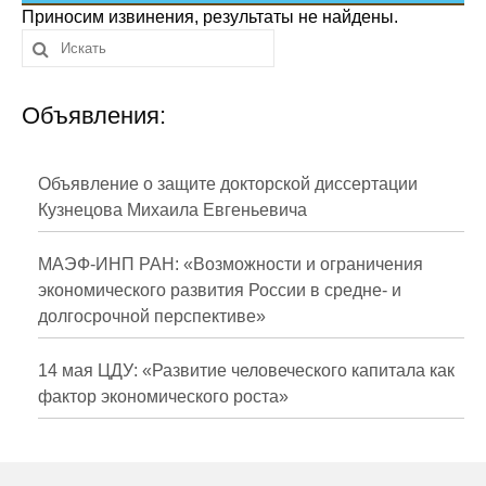
Сотрудники
Приносим извинения, результаты не найдены.
Отчетность
Объявления:
Противодействие коррупции
Материалы для СМИ
Объявление о защите докторской диссертации
Кузнецова Михаила Евгеньевича
Публикации
МАЭФ-ИНП РАН: «Возможности и ограничения
Научная жизнь
экономического развития России в средне- и
долгосрочной перспективе»
Издания
Проблемы прогнозирования
14 мая ЦДУ: «Развитие человеческого капитала как
фактор экономического роста»
О журнале
Номера журналов