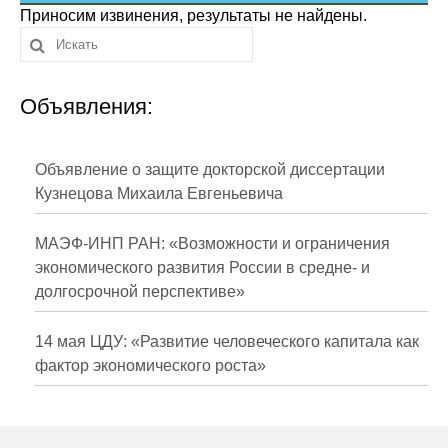
Сотрудники
Приносим извинения, результаты не найдены.
Отчетность
Объявления:
Противодействие коррупции
Материалы для СМИ
Объявление о защите докторской диссертации
Кузнецова Михаила Евгеньевича
Публикации
МАЭФ-ИНП РАН: «Возможности и ограничения
Научная жизнь
экономического развития России в средне- и
долгосрочной перспективе»
Издания
Проблемы прогнозирования
14 мая ЦДУ: «Развитие человеческого капитала как
фактор экономического роста»
О журнале
Номера журналов