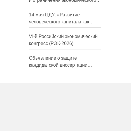
и ограничения экономического
развития России в средне- и
долгосрочной перспективе»
14 мая ЦДУ: «Развитие
человеческого капитала как
фактор экономического роста»
VI-й Российский экономический
конгресс (РЭК-2026)
Объявление о защите
кандидатской диссертации
Трындиной Николь Сергеевны