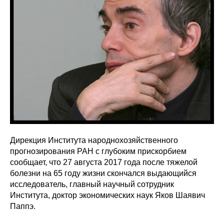
Сотрудники
Отчетность
Противодействие коррупции
Материалы для СМИ
Публикации
Научная жизнь
Дирекция Института народнохозяйственного
Издания
прогнозирования РАН с глубоким прискорбием
сообщает, что 27 августа 2017 года после тяжелой
Проблемы прогнозирования
болезни на 65 году жизни скончался выдающийся
исследователь, главный научный сотрудник
О журнале
Института, доктор экономических наук Яков Шаявич
Паппэ.
Номера журналов