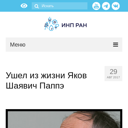
Меню
Новости
29
Ушел из жизни Яков
О нас
АВГ 2017
Шаявич Паппэ
Об институте
Научные подразделения
Администрация