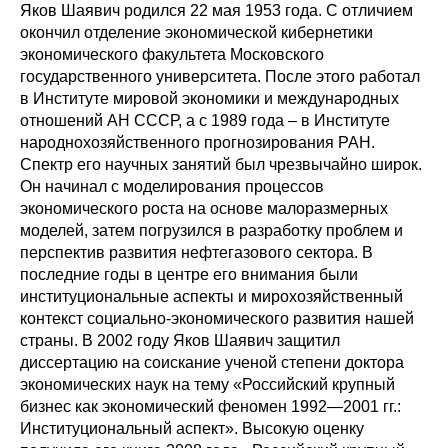
Яков Шаявич родился 22 мая 1953 года. С отличием
Редакционная этика
окончил отделение экономической кибернетики
экономического факультета Московского
государственного университета. После этого работал
Информация для авторов
в Институте мировой экономики и международных
Общие требования
отношений АН СССР, а с 1989 года – в Институте
народнохозяйственного прогнозирования РАН.
Спектр его научных занятий был чрезвычайно широк.
Стандарты оформления
Он начинал с моделирования процессов
экономического роста на основе малоразмерных
Научные труды
моделей, затем погрузился в разработку проблем и
перспектив развития нефтегазового сектора. В
О журнале
последние годы в центре его внимания были
институциональные аспекты и мирохозяйственный
Выпуски
контекст социально-экономического развития нашей
страны. В 2002 году Яков Шаявич защитил
Редакционная этика
диссертацию на соискание ученой степени доктора
экономических наук на тему «Российский крупный
бизнес как экономический феномен 1992—2001 гг.:
Информация для авторов
Институциональный аспект». Высокую оценку