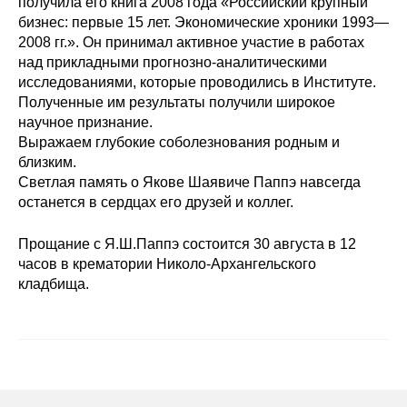
получила его книга 2008 года «Российский крупный
Общие требования
бизнес: первые 15 лет. Экономические хроники 1993—
2008 гг.». Он принимал активное участие в работах
Стандарты оформления
над прикладными прогнозно-аналитическими
исследованиями, которые проводились в Институте.
Семинары
Полученные им результаты получили широкое
научное признание.
Энергетический семинар
Выражаем глубокие соболезнования родным и
близким.
Российско-французский семинар
Светлая память о Якове Шаявиче Паппэ навсегда
останется в сердцах его друзей и коллег.
ЦДУ
Прощание с Я.Ш.Паппэ состоится 30 августа в 12
часов в крематории Николо-Архангельского
Отрасли и регионы
кладбища.
Inforum
Ученый совет
Материалы