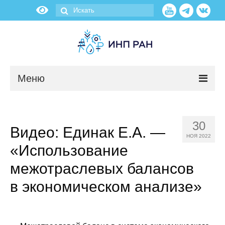
Меню
Новости
30
Видео: Единак Е.А. —
О нас
НОЯ 2022
«Использование
Об институте
межотраслевых балансов
Научные подразделения
в экономическом анализе»
Администрация