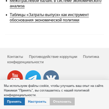
Межотраслевой баланс в системе экономического
Сотрудники
анализа
Отчетность
Таблицы «Затраты-выпуск» как инструмент
обоснования экономической политики
Противодействие коррупции
Материалы для СМИ
Публикации
Контакты
Противодействие коррупции
Политика
Научная жизнь
конфиденциальности
Издания
Проблемы прогнозирования
Мы используем файлы cookie, чтобы улучшить ваш опыт на сайте.
Нажимая "Принять", вы соглашаетесь с нашей политикой
О журнале
конфиденциальности.
© 2026 ИНП РАН
Принять
Настроить
Отклонить
Номера журналов