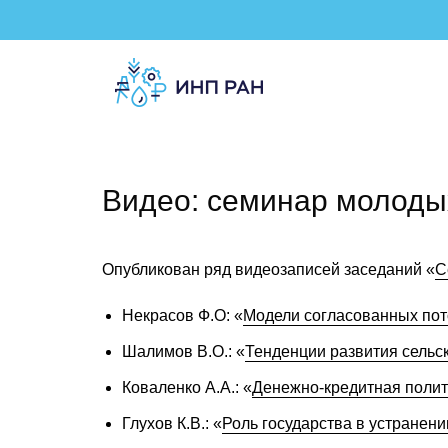
Видео: семинар молоды
Опубликован ряд видеозаписей заседаний «
С
Некрасов Ф.О: «
Модели согласованных пот
Шалимов В.О.: «
Тенденции развития сельс
Коваленко А.А.: «
Денежно-кредитная полит
Глухов К.В.: «
Роль государства в устранен